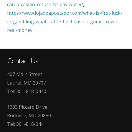
can-a-casino-refuse-to-pay-out-8/
,
https://www.lojadoapostador.com/what-is-first-luck-
in-gambling-what-is-the-best-casino-game-to-win-
real-money
Contact Us
407 Main Street
Laurel, MD 20707
Tel:
301-818-0440
1383 Piccard Drive
Rockville, MD 20850
Tel:
301-818-044