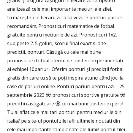
gratis îți asigură câștiguri în fiecare zi. 13 tipsteri
analizează cele mai importante meciuri ale zilei.
Urmărește-i în fiecare zi ca să vezi ce ponturi pariuri
recomandăm. Pronosticuri matematice de fotbal
gratuite pentru meciurile de azi. Pronosticuri 1х2,
sub,peste 2. 5 goluri, scorul final exact si alte
predictii, ponturi. Câștigă cu cele mai bune
pronosticuri fotbal oferite de tipsterii experimentați
ai echipei 10pariuri. Oferim ponturi și predicții fotbal
gratis din care tu să te poți inspira atunci când joci la
case de pariuri online. Ponturi pariuri pentru azi – 25
septembrie 2023
pronosticuri sportive gratuite
predictii castigatoare
cei mai buni tipsteri experti!
Tu ai aflat cele mai tari ponturi pentru meciurile din
italia? pe site-ul pontul zilei afli ultimele noutati din
cele mai importante campionate ale lumii! pontul zilei.