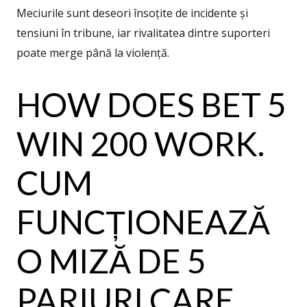
Meciurile sunt deseori însoțite de incidente și
tensiuni în tribune, iar rivalitatea dintre suporteri
poate merge până la violență.
HOW DOES BET 5
WIN 200 WORK.
CUM
FUNCȚIONEAZĂ
O MIZĂ DE 5
PARIURI CARE