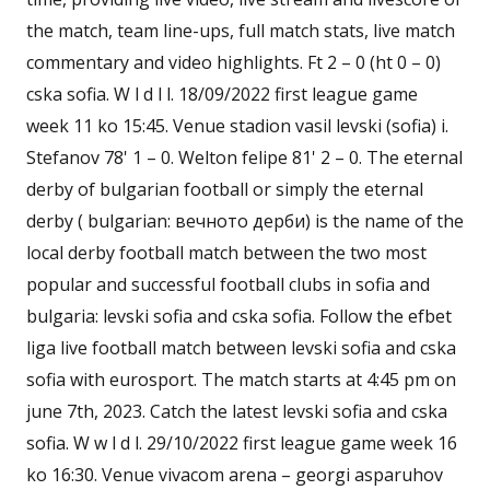
the match, team line-ups, full match stats, live match
commentary and video highlights. Ft 2 – 0 (ht 0 – 0)
cska sofia. W l d l l. 18/09/2022 first league game
week 11 ko 15:45. Venue stadion vasil levski (sofia) i.
Stefanov 78' 1 – 0. Welton felipe 81' 2 – 0. The eternal
derby of bulgarian football or simply the eternal
derby ( bulgarian: вечното дерби) is the name of the
local derby football match between the two most
popular and successful football clubs in sofia and
bulgaria: levski sofia and cska sofia. Follow the efbet
liga live football match between levski sofia and cska
sofia with eurosport. The match starts at 4:45 pm on
june 7th, 2023. Catch the latest levski sofia and cska
sofia. W w l d l. 29/10/2022 first league game week 16
ko 16:30. Venue vivacom arena – georgi asparuhov