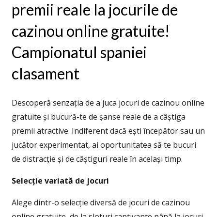
premii reale la jocurile de
cazinou online gratuite!
Campionatul spaniei
clasament
Descoperă senzația de a juca jocuri de cazinou online
gratuite și bucură-te de șanse reale de a câștiga
premii atractive. Indiferent dacă ești începător sau un
jucător experimentat, ai oportunitatea să te bucuri
de distracție și de câștiguri reale în același timp.
Selecție variată de jocuri
Alege dintr-o selecție diversă de jocuri de cazinou
online gratuite, de la sloturi captivante până la jocuri