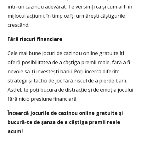
într-un cazinou adevărat. Te vei simți ca și cum ai fi în
mijlocul acțiunii, în timp ce îți urmărești câștigurile
crescând.
Fără riscuri financiare
Cele mai bune jocuri de cazinou online gratuite îți
oferă posibilitatea de a câștiga premii reale, fără a fi
nevoie să-ți investești banii. Poți încerca diferite
strategii și tactici de joc fără riscul de a pierde bani.
Astfel, te poți bucura de distracție și de emoția jocului
fără nicio presiune financiară.
Încearcă jocurile de cazinou online gratuite și
bucură-te de șansa de a câștiga premii reale
acum!