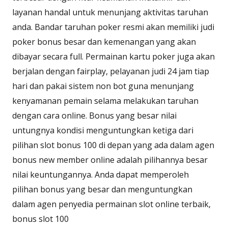
layanan handal untuk menunjang aktivitas taruhan
anda. Bandar taruhan poker resmi akan memiliki judi
poker bonus besar dan kemenangan yang akan
dibayar secara full. Permainan kartu poker juga akan
berjalan dengan fairplay, pelayanan judi 24 jam tiap
hari dan pakai sistem non bot guna menunjang
kenyamanan pemain selama melakukan taruhan
dengan cara online. Bonus yang besar nilai
untungnya kondisi menguntungkan ketiga dari
pilihan slot bonus 100 di depan yang ada dalam agen
bonus new member online adalah pilihannya besar
nilai keuntungannya. Anda dapat memperoleh
pilihan bonus yang besar dan menguntungkan
dalam agen penyedia permainan slot online terbaik,
bonus slot 100