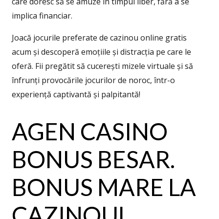
care doresc să se amuze în timpul liber, fără a se
implica financiar.
Joacă jocurile preferate de cazinou online gratis
acum și descoperă emoțiile și distracția pe care le
oferă. Fii pregătit să cucerești mizele virtuale și să
înfrunți provocările jocurilor de noroc, într-o
experiență captivantă și palpitantă!
AGEN CASINO
BONUS BESAR.
BONUS MARE LA
CAZINOUL