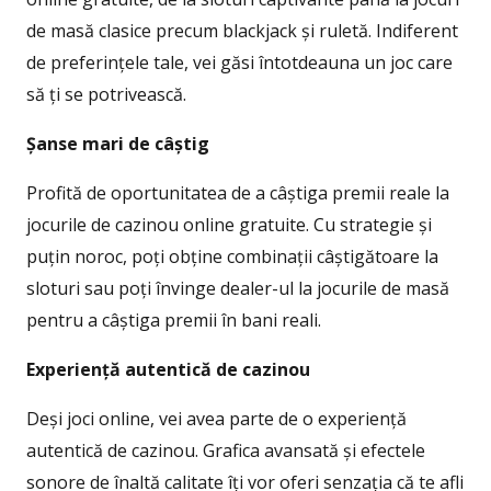
de masă clasice precum blackjack și ruletă. Indiferent
de preferințele tale, vei găsi întotdeauna un joc care
să ți se potrivească.
Șanse mari de câștig
Profită de oportunitatea de a câștiga premii reale la
jocurile de cazinou online gratuite. Cu strategie și
puțin noroc, poți obține combinații câștigătoare la
sloturi sau poți învinge dealer-ul la jocurile de masă
pentru a câștiga premii în bani reali.
Experiență autentică de cazinou
Deși joci online, vei avea parte de o experiență
autentică de cazinou. Grafica avansată și efectele
sonore de înaltă calitate îți vor oferi senzația că te afli