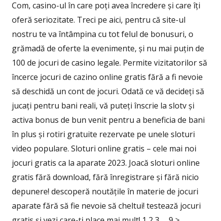
Com, casino-ul în care poți avea încredere și care îți
oferă seriozitate. Treci pe aici, pentru că site-ul
nostru te va întâmpina cu tot felul de bonusuri, o
grămadă de oferte la evenimente, și nu mai puțin de
100 de jocuri de casino legale. Permite vizitatorilor să
încerce jocuri de cazino online gratis fără a fi nevoie
să deschidă un cont de jocuri. Odată ce vă decideți să
jucați pentru bani reali, vă puteți înscrie la slotv și
activa bonus de bun venit pentru a beneficia de bani
în plus și rotiri gratuite rezervate pe unele sloturi
video populare. Sloturi online gratis – cele mai noi
jocuri gratis ca la aparate 2023. Joacă sloturi online
gratis fără download, fără înregistrare și fără nicio
depunere! descoperă noutățile în materie de jocuri
aparate fără să fie nevoie să cheltui! testează jocuri
gratis și vezi care-ți place mai mult! 1 2 3 … 9 >.