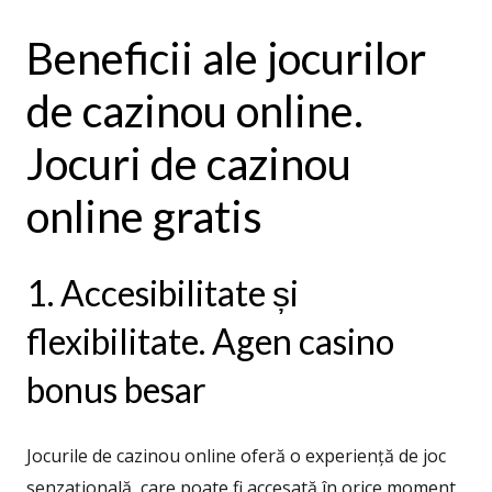
Beneficii ale jocurilor
de cazinou online.
Jocuri de cazinou
online gratis
1. Accesibilitate și
flexibilitate. Agen casino
bonus besar
Jocurile de cazinou online oferă o experiență de joc
senzațională, care poate fi accesată în orice moment