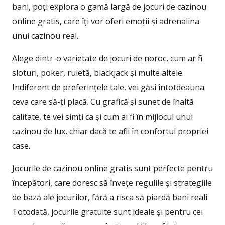
bani, poți explora o gamă largă de jocuri de cazinou
online gratis, care îți vor oferi emoții și adrenalina
unui cazinou real.
Alege dintr-o varietate de jocuri de noroc, cum ar fi
sloturi, poker, ruletă, blackjack și multe altele.
Indiferent de preferințele tale, vei găsi întotdeauna
ceva care să-ți placă. Cu grafică și sunet de înaltă
calitate, te vei simți ca și cum ai fi în mijlocul unui
cazinou de lux, chiar dacă te afli în confortul propriei
case.
Jocurile de cazinou online gratis sunt perfecte pentru
începători, care doresc să învețe regulile și strategiile
de bază ale jocurilor, fără a risca să piardă bani reali.
Totodată, jocurile gratuite sunt ideale și pentru cei