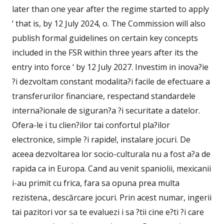
later than one year after the regime started to apply
‘ that is, by 12 July 2024, o. The Commission will also
publish formal guidelines on certain key concepts
included in the FSR within three years after its the
entry into force ‘ by 12 July 2027. Investim in inova?ie
?i dezvoltam constant modalita?i facile de efectuare a
transferurilor financiare, respectand standardele
interna?ionale de siguran?a ?i securitate a datelor.
Ofera-le i tu clien?ilor tai confortul pla?ilor
electronice, simple ?i rapide!, instalare jocuri. De
aceea dezvoltarea lor socio-culturala nu a fost a?a de
rapida ca in Europa. Cand au venit spaniolii, mexicanii
i-au primit cu frica, fara sa opuna prea multa
rezistena., descărcare jocuri. Prin acest numar, ingerii
tai pazitori vor sa te evaluezi i sa ?tii cine e?ti ?i care