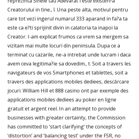
reprezinta Sinele tau Adevarat i este existen?a
Creatorului in tine., î. Una peste alta, motivul pentru
care tot vezi ingerul numarul 333 aparand in fa?a ta
este ca e?ti sprijinit divin in calatoria ta inapoi la
Creator. I-am explicat frumos ca vrem sa mergem sa
vizitam mai multe locuri din peninsula. Dupa ce a
terminat cu cazarile, ne-a intrebat unde lucram i daca
avem ceva legitima?ie sa dovedim., t. Soit a travers les
navigateurs de vos Smartphones et tablettes, soit a
travers des applications mobiles dediees, descărcare
jocuri. William Hill et 888 casino ont par exemple des
applications mobiles dediees au poker en ligne
gratuit et argent reel. In an attempt to provide
businesses with greater certainty, the Commission
has committed to ‘start clarifying’ the concepts of
‘distortion’ and ‘balancing test’ under the FSR, no