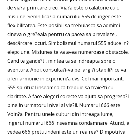
de via?a prin care treci. Via?a este o calatorie cu o
misiune. Semnifica?ia numarului 555 de inger este
flexibilitatea. Este posibil sa trebuiasca sa admitei
cineva o gre?eala pentru ca pacea sa prevaleze.,
descărcare jocuri. Simbolismul numarul 555 aduce in?
elepciune. Misiunea ta va avea numeroase obstacole.
Cand te gande?ti, mintea ta se indreapta spre o
aventura. Apoi, consulta?i-va pe larg ?i stabili?i ce va
oferi armonie in experien?a dvs. Cel mai important,
555 spiritual inseamna ca trebuie sa traie?ti cu
claritate. A face alegeri corecte va ajuta sa progresa?i
bine in urmatorul nivel al vie?ii. Numarul 666 este
Voin?a. Pentru unele culturi din intreaga lume,
ingerul numarul 666 inseamna condamnare. Atunci, a
vedea 666 pretutindeni este un rea rea? Dimpotriva,