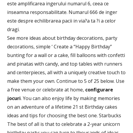
este amplificarea ingerului numarul 6, ceea ce
inseamna responsabilitate. Numarul 666 de inger
este despre echilibrarea pacii in via?a ta ?i a celor
dragi.
See more ideas about birthday decorations, party
decorations, simple ‘ Create a “Happy Birthday”
bunting for a wall or a cake, fill balloons with confetti
and pinatas with candy, and top tables with runners
and centerpieces, all with a uniquely creative touch to
make them your own. Continue to 5 of 25 below. Use
a free venue or celebrate at home,
configurare
jocuri
. You can also enjoy life by making memories
on an adventure of a lifetime 21 st Birthday cakes
ideas and tips for choosing the best one. Starbucks
The best of all is that to celebrate a 2-year unicorn
birthday party; you can turn to thousands of ideas