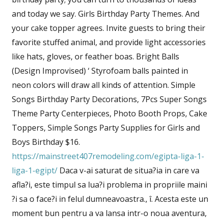
and today we say. Girls Birthday Party Themes. And
your cake topper agrees. Invite guests to bring their
favorite stuffed animal, and provide light accessories
like hats, gloves, or feather boas. Bright Balls
(Design Improvised) ‘ Styrofoam balls painted in
neon colors will draw all kinds of attention. Simple
Songs Birthday Party Decorations, 7Pcs Super Songs
Theme Party Centerpieces, Photo Booth Props, Cake
Toppers, Simple Songs Party Supplies for Girls and
Boys Birthday $16.
https://mainstreet407remodeling.com/egipta-liga-1-
liga-1-egipt/
Daca v-ai saturat de situa?ia in care va
afla?i, este timpul sa lua?i problema in propriile maini
?i sa o face?i in felul dumneavoastra., î. Acesta este un
moment bun pentru a va lansa intr-o noua aventura,