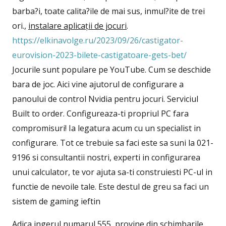
barba?i, toate calita?ile de mai sus, inmul?ite de trei
ori.,
instalare aplicații de jocuri
.
https://elkinavolge.ru/2023/09/26/castigator-
eurovision-2023-bilete-castigatoare-gets-bet/
Jocurile sunt populare pe YouTube. Cum se deschide
bara de joc. Aici vine ajutorul de configurare a
panoului de control Nvidia pentru jocuri. Serviciul
Built to order. Configureaza-ti propriul PC fara
compromisuri! Ia legatura acum cu un specialist in
configurare. Tot ce trebuie sa faci este sa suni la 021-
9196 si consultantii nostri, experti in configurarea
unui calculator, te vor ajuta sa-ti construiesti PC-ul in
functie de nevoile tale. Este destul de greu sa faci un
sistem de gaming ieftin
Adica ingerul numarul 555, provine din schimbarile