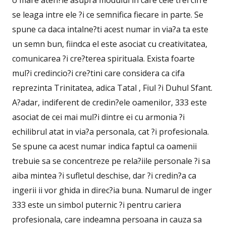
o mare aten?ie asupra modului in care cele trei cifre
se leaga intre ele ?i ce semnifica fiecare in parte. Se
spune ca daca intalne?ti acest numar in via?a ta este
un semn bun, fiindca el este asociat cu creativitatea,
comunicarea ?i cre?terea spirituala. Exista foarte
mul?i credincio?i cre?tini care considera ca cifa
reprezinta Trinitatea, adica Tatal , Fiul ?i Duhul Sfant.
A?adar, indiferent de credin?ele oamenilor, 333 este
asociat de cei mai mul?i dintre ei cu armonia ?i
echilibrul atat in via?a personala, cat ?i profesionala.
Se spune ca acest numar indica faptul ca oamenii
trebuie sa se concentreze pe rela?iile personale ?i sa
aiba mintea ?i sufletul deschise, dar ?i credin?a ca
ingerii ii vor ghida in direc?ia buna. Numarul de inger
333 este un simbol puternic ?i pentru cariera
profesionala, care indeamna persoana in cauza sa