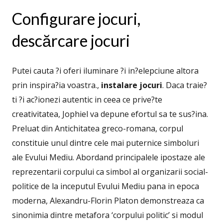
Configurare jocuri,
descărcare jocuri
Putei cauta ?i oferi iluminare ?i in?elepciune altora
prin inspira?ia voastra.,
instalare jocuri
. Daca traie?
ti ?i ac?ionezi autentic in ceea ce prive?te
creativitatea, Jophiel va depune efortul sa te sus?ina.
Preluat din Antichitatea greco-romana, corpul
constituie unul dintre cele mai puternice simboluri
ale Evului Mediu. Abordand principalele ipostaze ale
reprezentarii corpului ca simbol al organizarii social-
politice de la inceputul Evului Mediu pana in epoca
moderna, Alexandru-Florin Platon demonstreaza ca
sinonimia dintre metafora ‘corpului politic’ si modul