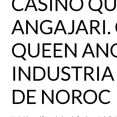
CASINO Q
ANGAJARI.
QUEEN ANG
INDUSTRIA
DE NOROC