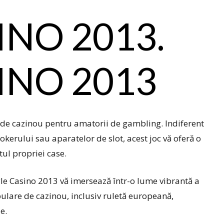
INO 2013.
INO 2013
c de cazinou pentru amatorii de gambling. Indiferent
okerului sau aparatelor de slot, acest joc vă oferă o
tul propriei case.
Hoyle Casino 2013 vă imersează într-o lume vibrantă a
opulare de cazinou, inclusiv ruletă europeană,
e.