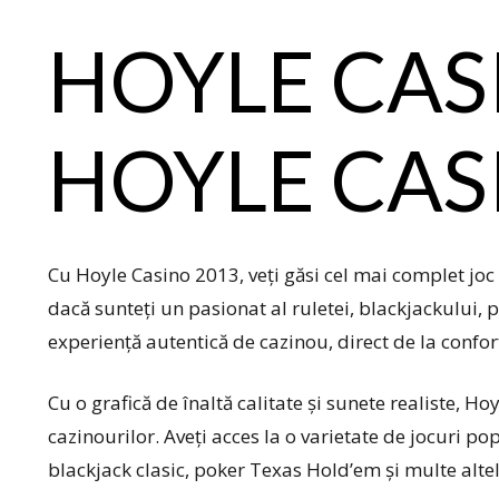
HOYLE CAS
HOYLE CAS
Cu Hoyle Casino 2013, veți găsi cel mai complet jo
dacă sunteți un pasionat al ruletei, blackjackului, p
experiență autentică de cazinou, direct de la confor
Cu o grafică de înaltă calitate și sunete realiste, 
cazinourilor. Aveți acces la o varietate de jocuri p
blackjack clasic, poker Texas Hold’em și multe altel