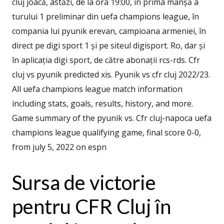
cluj joacă, astăzi, de la ora 19:00, în prima manșă a
turului 1 preliminar din uefa champions league, în
compania lui pyunik erevan, campioana armeniei, în
direct pe digi sport 1 și pe siteul digisport. Ro, dar și
în aplicația digi sport, de către abonații rcs-rds. Cfr
cluj vs pyunik predicted xis. Pyunik vs cfr cluj 2022/23.
All uefa champions league match information
including stats, goals, results, history, and more.
Game summary of the pyunik vs. Cfr cluj-napoca uefa
champions league qualifying game, final score 0-0,
from july 5, 2022 on espn
Sursa de victorie
pentru CFR Cluj în