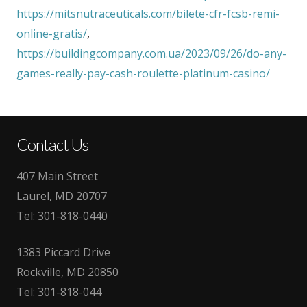
https://mitsnutraceuticals.com/bilete-cfr-fcsb-remi-
online-gratis/
,
https://buildingcompany.com.ua/2023/09/26/do-any-
games-really-pay-cash-roulette-platinum-casino/
Contact Us
407 Main Street
Laurel, MD 20707
Tel:
301-818-0440
1383 Piccard Drive
Rockville, MD 20850
Tel:
301-818-044