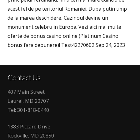
acest fel de pe teritoriul Romaniei. Dupa putin timp
de la marea deschidere, Cazinoul devine un
monument celebru in Europa. Vezi aici mai multe
oferte de bonus casino online (Platinum Casino
bonus fara depunere)! Test42270602 Sep 24, 2023
Contact Us
407 Main Street
Laurel, MD 20707
Tel:
301-818-0440
1383 Piccard Drive
Rockville, MD 20850