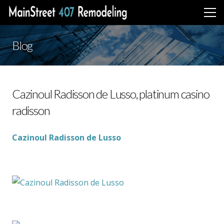
Blog
Cazinoul Radisson de Lusso, platinum casino
radisson
Cazinoul Radisson de Lusso