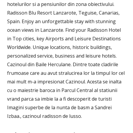
hotelurilor si a pensiunilor din zona obiectivului.
Radisson Blu Resort Lanzarote, Teguise, Canarias,
Spain. Enjoy an unforgettable stay with stunning
ocean views in Lanzarote. Find your Radisson Hotel
in Top cities, key Airports and Leisure Destinations
Worldwide. Unique locations, historic buildings,
personalized service, business and leisure hotels.
Cazinoul din Baile Herculane. Dintre toate cladirile
frumoase care au avut stralucirea lor la timpul lor cel
mai mult m-a impresionat Cazinoul. Acesta se inalta
cu o maiestrie baroca in Parcul Central al statiunii
vrand parca sa imbie la a fi descoperit de turisti
Imagini superbe de la nunta de basm a Sandrei
Izbaa., cazinoul radisson de lusso.