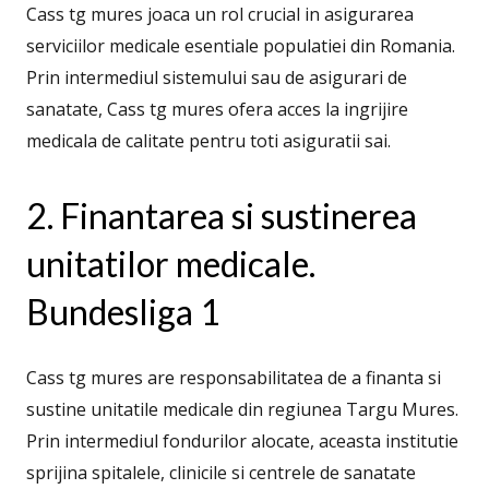
Cass tg mures joaca un rol crucial in asigurarea
serviciilor medicale esentiale populatiei din Romania.
Prin intermediul sistemului sau de asigurari de
sanatate, Cass tg mures ofera acces la ingrijire
medicala de calitate pentru toti asiguratii sai.
2. Finantarea si sustinerea
unitatilor medicale.
Bundesliga 1
Cass tg mures are responsabilitatea de a finanta si
sustine unitatile medicale din regiunea Targu Mures.
Prin intermediul fondurilor alocate, aceasta institutie
sprijina spitalele, clinicile si centrele de sanatate