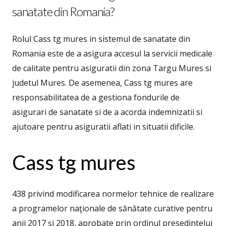
sanatate din Romania?
Rolul Cass tg mures in sistemul de sanatate din
Romania este de a asigura accesul la servicii medicale
de calitate pentru asiguratii din zona Targu Mures si
judetul Mures. De asemenea, Cass tg mures are
responsabilitatea de a gestiona fondurile de
asigurari de sanatate si de a acorda indemnizatii si
ajutoare pentru asiguratii aflati in situatii dificile.
Cass tg mures
438 privind modificarea normelor tehnice de realizare
a programelor naţionale de sănătate curative pentru
anii 2017 şi 2018, aprobate prin ordinul presedintelui