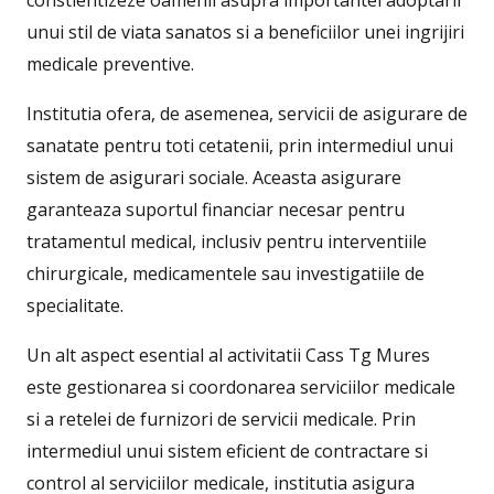
constientizeze oamenii asupra importantei adoptarii
unui stil de viata sanatos si a beneficiilor unei ingrijiri
medicale preventive.
Institutia ofera, de asemenea, servicii de asigurare de
sanatate pentru toti cetatenii, prin intermediul unui
sistem de asigurari sociale. Aceasta asigurare
garanteaza suportul financiar necesar pentru
tratamentul medical, inclusiv pentru interventiile
chirurgicale, medicamentele sau investigatiile de
specialitate.
Un alt aspect esential al activitatii Cass Tg Mures
este gestionarea si coordonarea serviciilor medicale
si a retelei de furnizori de servicii medicale. Prin
intermediul unui sistem eficient de contractare si
control al serviciilor medicale, institutia asigura