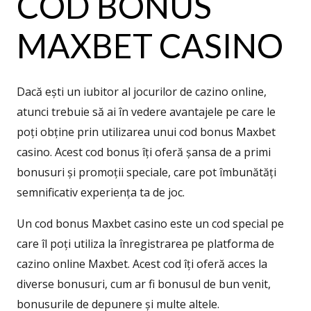
COD BONUS
MAXBET CASINO
Dacă ești un iubitor al jocurilor de cazino online,
atunci trebuie să ai în vedere avantajele pe care le
poți obține prin utilizarea unui cod bonus Maxbet
casino. Acest cod bonus îți oferă șansa de a primi
bonusuri și promoții speciale, care pot îmbunătăți
semnificativ experiența ta de joc.
Un cod bonus Maxbet casino este un cod special pe
care îl poți utiliza la înregistrarea pe platforma de
cazino online Maxbet. Acest cod îți oferă acces la
diverse bonusuri, cum ar fi bonusul de bun venit,
bonusurile de depunere și multe altele.