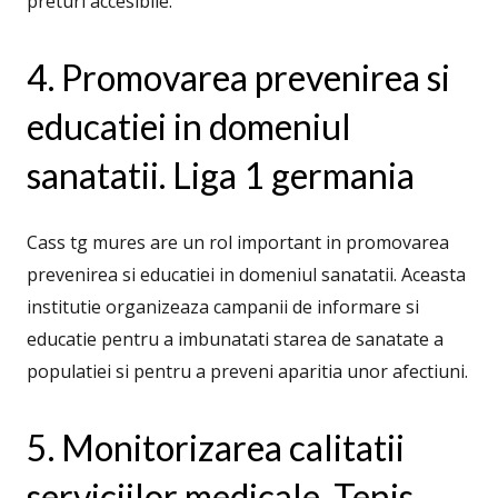
preturi accesibile.
4. Promovarea prevenirea si
educatiei in domeniul
sanatatii. Liga 1 germania
Cass tg mures are un rol important in promovarea
prevenirea si educatiei in domeniul sanatatii. Aceasta
institutie organizeaza campanii de informare si
educatie pentru a imbunatati starea de sanatate a
populatiei si pentru a preveni aparitia unor afectiuni.
5. Monitorizarea calitatii
serviciilor medicale. Tenis