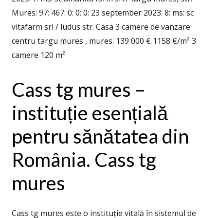
Mures: 97: 467: 0: 0: 0: 23 september 2023: 8: ms: sc
vitafarm srl / ludus str. Casa 3 camere de vanzare
centru targu mures , mures. 139 000 € 1158 €/m² 3
camere 120 m²
Cass tg mures –
instituție esențială
pentru sănătatea din
România. Cass tg
mures
Cass tg mures este o instituție vitală în sistemul de