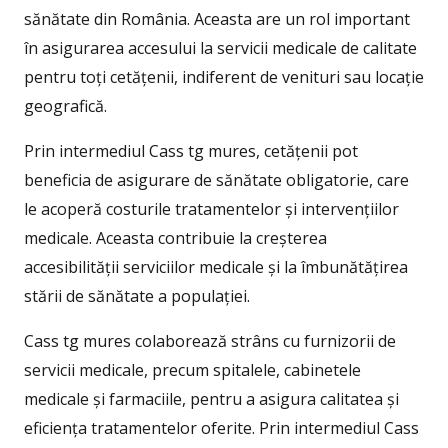
sănătate din România. Aceasta are un rol important
în asigurarea accesului la servicii medicale de calitate
pentru toți cetățenii, indiferent de venituri sau locație
geografică.
Prin intermediul Cass tg mures, cetățenii pot
beneficia de asigurare de sănătate obligatorie, care
le acoperă costurile tratamentelor și intervențiilor
medicale. Aceasta contribuie la creșterea
accesibilității serviciilor medicale și la îmbunătățirea
stării de sănătate a populației.
Cass tg mures colaborează strâns cu furnizorii de
servicii medicale, precum spitalele, cabinetele
medicale și farmaciile, pentru a asigura calitatea și
eficiența tratamentelor oferite. Prin intermediul Cass