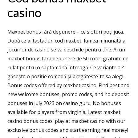
casino
Maxbet bonus fără depunere – ce sloturi poți juca.
După ce ai tastat un cod maxbet, lumea minunată a
jocurilor de casino se va deschide pentru tine. Ai un
maxbet bonus fără depunere de 50 rotiri gratuite de
rulat pentru o săptămână întreagă. Ce variante ai?
găsește o poziție comodă și pregătește-te să alegi.
Bonus codes offered by maxbet casino. Find best and
new welcome bonuses, promo codes, and no deposit
bonuses in july 2023 on casino guru. No bonuses
available for players from virginia. Latest maxbet
casino bonus codes! play at maxbet casino with our
exclusive bonus codes and start earning real money!