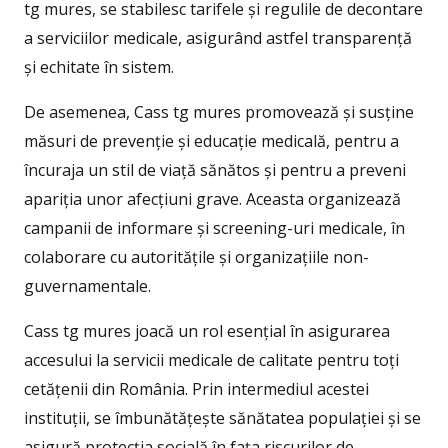
tg mures, se stabilesc tarifele și regulile de decontare
a serviciilor medicale, asigurând astfel transparență
și echitate în sistem.
De asemenea, Cass tg mures promovează și susține
măsuri de prevenție și educație medicală, pentru a
încuraja un stil de viață sănătos și pentru a preveni
apariția unor afecțiuni grave. Aceasta organizează
campanii de informare și screening-uri medicale, în
colaborare cu autoritățile și organizațiile non-
guvernamentale.
Cass tg mures joacă un rol esențial în asigurarea
accesului la servicii medicale de calitate pentru toți
cetățenii din România. Prin intermediul acestei
instituții, se îmbunătățește sănătatea populației și se
asigură protecția socială în fața riscurilor de