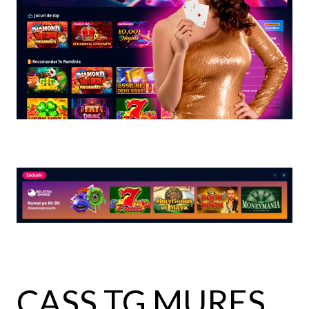
CASS TG MURES.