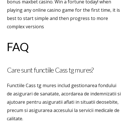
bonus maxbet casino. Win a fortune today! when
playing any online casino game for the first time, it is
best to start simple and then progress to more
complex versions
FAQ
Care sunt functiile Cass tg mures?
Functiile Cass tg mures includ gestionarea fondului
de asigurari de sanatate, acordarea de indemnizatii si
ajutoare pentru asiguratii aflati in situatii deosebite,
precum si asigurarea accesului la servicii medicale de
calitate.