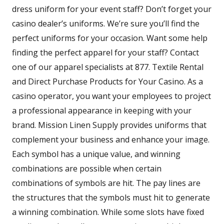
dress uniform for your event staff? Don’t forget your
casino dealer’s uniforms. We’re sure you’ll find the
perfect uniforms for your occasion. Want some help
finding the perfect apparel for your staff? Contact
one of our apparel specialists at 877. Textile Rental
and Direct Purchase Products for Your Casino. As a
casino operator, you want your employees to project
a professional appearance in keeping with your
brand. Mission Linen Supply provides uniforms that
complement your business and enhance your image.
Each symbol has a unique value, and winning
combinations are possible when certain
combinations of symbols are hit. The pay lines are
the structures that the symbols must hit to generate
a winning combination. While some slots have fixed