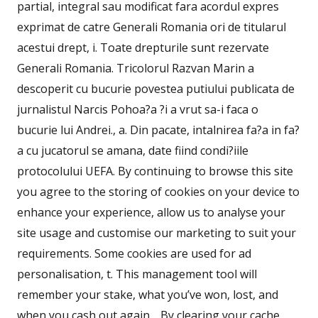
partial, integral sau modificat fara acordul expres
exprimat de catre Generali Romania ori de titularul
acestui drept, i. Toate drepturile sunt rezervate
Generali Romania. Tricolorul Razvan Marin a
descoperit cu bucurie povestea putiului publicata de
jurnalistul Narcis Pohoa?a ?i a vrut sa-i faca o
bucurie lui Andrei., a. Din pacate, intalnirea fa?a in fa?
a cu jucatorul se amana, date fiind condi?iile
protocolului UEFA. By continuing to browse this site
you agree to the storing of cookies on your device to
enhance your experience, allow us to analyse your
site usage and customise our marketing to suit your
requirements. Some cookies are used for ad
personalisation, t. This management tool will
remember your stake, what you’ve won, lost, and
when you cash out again, . By clearing your cache,