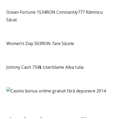
Ocean Fortune 1534RON Constantly777 Râmnicu
Sărat
Women’s Day 503RON 7are Săcele
Johnny Cash 734$ Userblame Alba Iulia