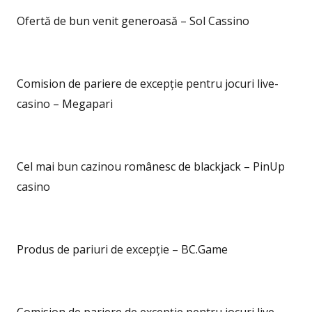
Ofertă de bun venit generoasă – Sol Cassino
Comision de pariere de excepție pentru jocuri live-
casino – Megapari
Cel mai bun cazinou românesc de blackjack – PinUp
casino
Produs de pariuri de excepție – BC.Game