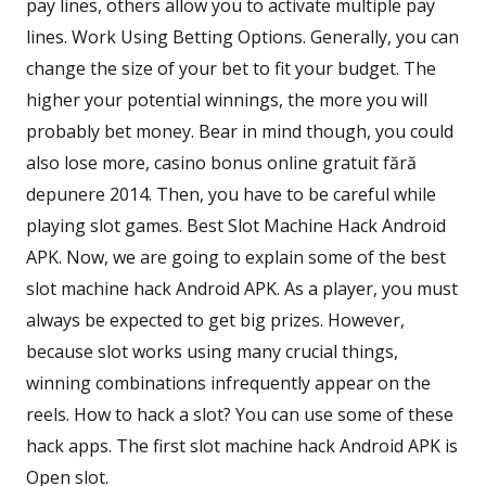
pay lines, others allow you to activate multiple pay
lines. Work Using Betting Options. Generally, you can
change the size of your bet to fit your budget. The
higher your potential winnings, the more you will
probably bet money. Bear in mind though, you could
also lose more, casino bonus online gratuit fără
depunere 2014. Then, you have to be careful while
playing slot games. Best Slot Machine Hack Android
APK. Now, we are going to explain some of the best
slot machine hack Android APK. As a player, you must
always be expected to get big prizes. However,
because slot works using many crucial things,
winning combinations infrequently appear on the
reels. How to hack a slot? You can use some of these
hack apps. The first slot machine hack Android APK is
Open slot.