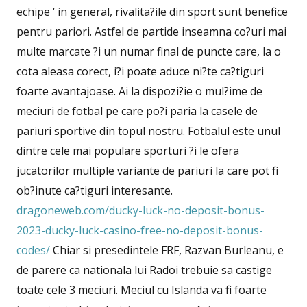
echipe ‘ in general, rivalita?ile din sport sunt benefice
pentru pariori. Astfel de partide inseamna co?uri mai
multe marcate ?i un numar final de puncte care, la o
cota aleasa corect, i?i poate aduce ni?te ca?tiguri
foarte avantajoase. Ai la dispozi?ie o mul?ime de
meciuri de fotbal pe care po?i paria la casele de
pariuri sportive din topul nostru. Fotbalul este unul
dintre cele mai populare sporturi ?i le ofera
jucatorilor multiple variante de pariuri la care pot fi
ob?inute ca?tiguri interesante.
dragoneweb.com/ducky-luck-no-deposit-bonus-
2023-ducky-luck-casino-free-no-deposit-bonus-
codes/
Chiar si presedintele FRF, Razvan Burleanu, e
de parere ca nationala lui Radoi trebuie sa castige
toate cele 3 meciuri. Meciul cu Islanda va fi foarte