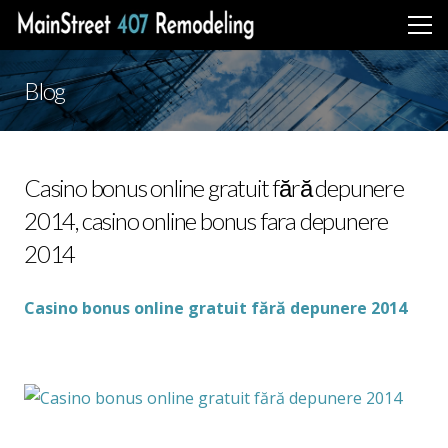
Blog
Casino bonus online gratuit fără depunere
2014, casino online bonus fara depunere
2014
Casino bonus online gratuit fără depunere 2014