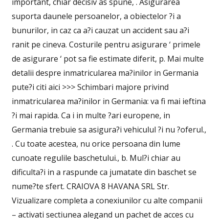
important, chiar decisiv as spune, . Asigurarea
suporta daunele persoanelor, a obiectelor ?i a
bunurilor, in caz ca a?i cauzat un accident sau a?i
ranit pe cineva. Costurile pentru asigurare ‘ primele
de asigurare ‘ pot sa fie estimate diferit, p. Mai multe
detalii despre inmatricularea ma?inilor in Germania
pute?i citi aici >>> Schimbari majore privind
inmatricularea ma?inilor in Germania: va fi mai ieftina
?i mai rapida. Ca i in multe ?ari europene, in
Germania trebuie sa asigura?i vehiculul ?i nu ?oferul.,
. Cu toate acestea, nu orice persoana din lume
cunoate regulile baschetului., b. Mul?i chiar au
dificulta?i in a raspunde ca jumatate din baschet se
nume?te sfert. CRAIOVA 8 HAVANA SRL Str.
Vizualizare completa a conexiunilor cu alte companii
– activati sectiunea alegand un pachet de acces cu