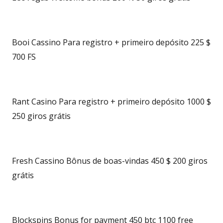
Booi Cassino Para registro + primeiro depósito 225 $
700 FS
Rant Casino Para registro + primeiro depósito 1000 $
250 giros grátis
Fresh Cassino Bônus de boas-vindas 450 $ 200 giros
grátis
Blockspins Bonus for payment 450 btc 1100 free