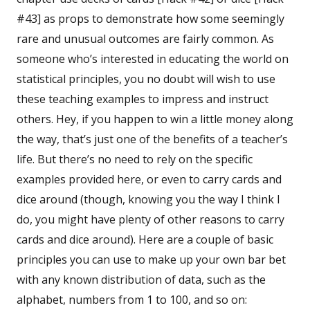
#43] as props to demonstrate how some seemingly
rare and unusual outcomes are fairly common. As
someone who’s interested in educating the world on
statistical principles, you no doubt will wish to use
these teaching examples to impress and instruct
others. Hey, if you happen to win a little money along
the way, that’s just one of the benefits of a teacher’s
life. But there’s no need to rely on the specific
examples provided here, or even to carry cards and
dice around (though, knowing you the way I think I
do, you might have plenty of other reasons to carry
cards and dice around). Here are a couple of basic
principles you can use to make up your own bar bet
with any known distribution of data, such as the
alphabet, numbers from 1 to 100, and so on: