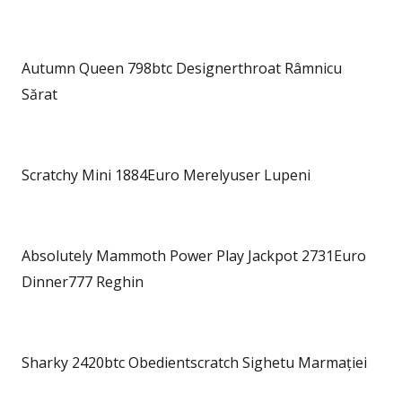
Autumn Queen 798btc Designerthroat Râmnicu
Sărat
Scratchy Mini 1884Euro Merelyuser Lupeni
Absolutely Mammoth Power Play Jackpot 2731Euro
Dinner777 Reghin
Sharky 2420btc Obedientscratch Sighetu Marmației