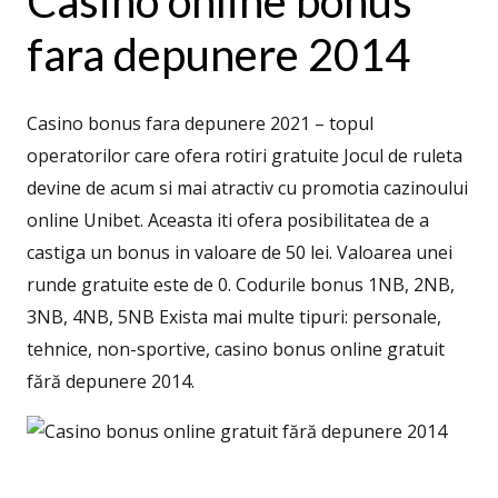
Casino online bonus
fara depunere 2014
Casino bonus fara depunere 2021 – topul
operatorilor care ofera rotiri gratuite Jocul de ruleta
devine de acum si mai atractiv cu promotia cazinoului
online Unibet. Aceasta iti ofera posibilitatea de a
castiga un bonus in valoare de 50 lei. Valoarea unei
runde gratuite este de 0. Codurile bonus 1NB, 2NB,
3NB, 4NB, 5NB Exista mai multe tipuri: personale,
tehnice, non-sportive, casino bonus online gratuit
fără depunere 2014.