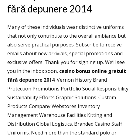
fără depunere 2014
Many of these individuals wear distinctive uniforms
that not only contribute to the overall ambiance but
also serve practical purposes. Subscribe to receive
emails about new arrivials, special promotions and
exclusive offers. Thank you for signing up. We’ll see
you in the inbox soon,
casino bonus online gratuit
fără depunere 2014
. Vernon History Brand
Protection Promotions Portfolio Social Responsibility
Sustainability Efforts Graphic Solutions. Custom
Products Company Webstores Inventory
Management Warehouse Facilities Kitting and
Distribution Global Logistics. Branded Casino Staff
Uniforms. Need more than the standard polo or