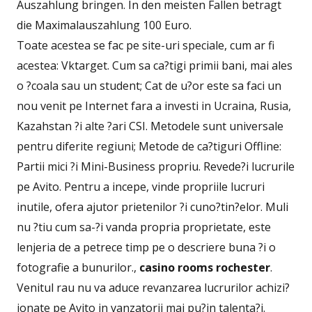
Auszahlung bringen. In den meisten Fallen betragt
die Maximalauszahlung 100 Euro.
Toate acestea se fac pe site-uri speciale, cum ar fi
acestea: Vktarget. Cum sa ca?tigi primii bani, mai ales
o ?coala sau un student; Cat de u?or este sa faci un
nou venit pe Internet fara a investi in Ucraina, Rusia,
Kazahstan ?i alte ?ari CSI. Metodele sunt universale
pentru diferite regiuni; Metode de ca?tiguri Offline:
Partii mici ?i Mini-Business propriu. Revede?i lucrurile
pe Avito. Pentru a incepe, vinde propriile lucruri
inutile, ofera ajutor prietenilor ?i cuno?tin?elor. Muli
nu ?tiu cum sa-?i vanda propria proprietate, este
lenjeria de a petrece timp pe o descriere buna ?i o
fotografie a bunurilor.,
casino rooms rochester
.
Venitul rau nu va aduce revanzarea lucrurilor achizi?
ionate pe Avito in vanzatorii mai pu?in talenta?i.