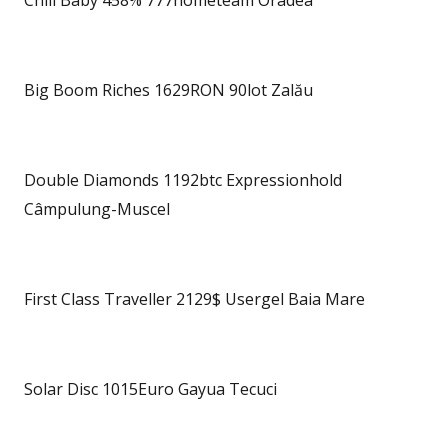
Chili Baby 458% 777hometeam Oradea
Big Boom Riches 1629RON 90lot Zalău
Double Diamonds 1192btc Expressionhold
Câmpulung-Muscel
First Class Traveller 2129$ Usergel Baia Mare
Solar Disc 1015Euro Gayua Tecuci