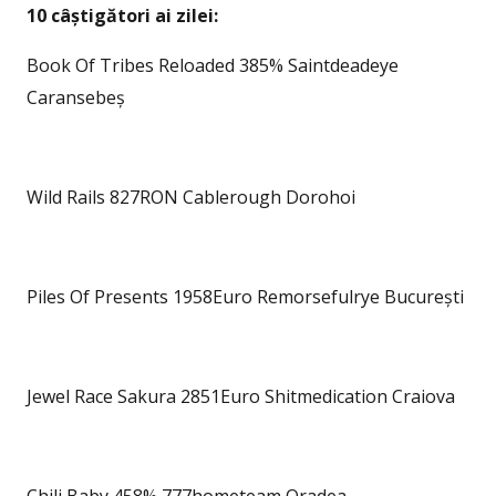
10 câștigători ai zilei:
Book Of Tribes Reloaded 385% Saintdeadeye
Caransebeș
Wild Rails 827RON Cablerough Dorohoi
Piles Of Presents 1958Euro Remorsefulrye București
Jewel Race Sakura 2851Euro Shitmedication Craiova